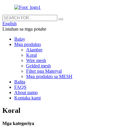
English
Listahan sa mga potahe
Balay
Mga produkto
Alambre
Koral
Wire mesh
Gelded mesh
Filter nga Materyal
Mga produkto sa MESH
Balita
FAQS
About namo
Kontaka kami
Koral
Mga kategoriya