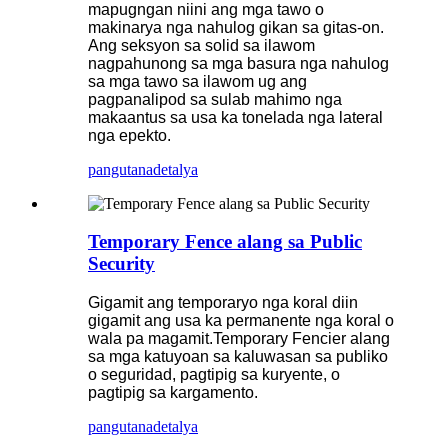
mapugngan niini ang mga tawo o
makinarya nga nahulog gikan sa gitas-on.
Ang seksyon sa solid sa ilawom
nagpahunong sa mga basura nga nahulog
sa mga tawo sa ilawom ug ang
pagpanalipod sa sulab mahimo nga
makaantus sa usa ka tonelada nga lateral
nga epekto.
pangutana
detalya
Temporary Fence alang sa Public
Security
Gigamit ang temporaryo nga koral diin
gigamit ang usa ka permanente nga koral o
wala pa magamit.Temporary Fencier alang
sa mga katuyoan sa kaluwasan sa publiko
o seguridad, pagtipig sa kuryente, o
pagtipig sa kargamento.
pangutana
detalya