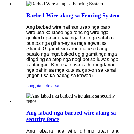
Barbed Wire alang sa Fencing System
Ang barbed wire nailhan usab nga barb
wire usa ka klase nga fencing wire nga
gitukod nga adunay mga hait nga sulab o
puntos nga gihan-ay sa mga agwat sa
Strand. Gigamit kini aron matukod ang
barato nga mga bakod ug gigamit nga mga
dingding sa atop nga naglibot sa luwas nga
kabtangan. Kini usab usa ka hinungdanon
nga bahin sa mga kuta sa gub-on sa kanal
(ingon usa ka babag sa kawad).
pangutana
detalya
Ang labad nga barbed wire alang sa
security fence
Ang labaha nga wire gihimo uban ang