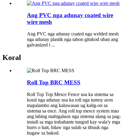
Ang PVC nga adunay coated wire
wire mesh
Ang PVC nga adunay coated nga welded mesh
nga adunay plastik nga tabon gitukod uban ang
galvanized i ...
Koral
Roll Top BRC MESS
Roll Top Top Mesce Fence usa ka sistema sa
koral nga adunay usa ka roll nga tumoy aron
mapalambo ang kaluwasan ug kalig-on sa
sistema sa ence. Ang roll top mesce system mao
ang labing mahigalaon nga sistema alang sa pag-
install sa mga trabahante tungod kay wala'y mga
burrs o hait, hilaw nga sulab sa tibuuk nga
hugaw sa bakod.