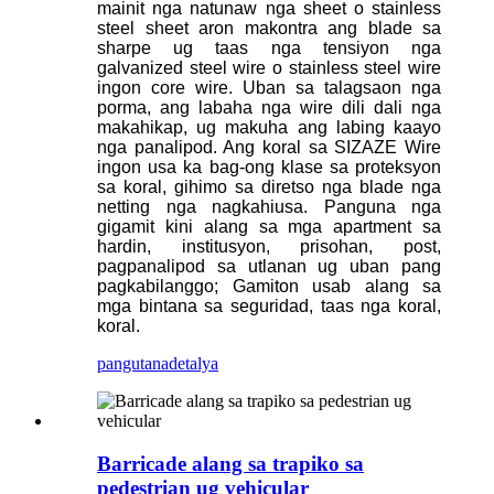
mainit nga natunaw nga sheet o stainless
steel sheet aron makontra ang blade sa
sharpe ug taas nga tensiyon nga
galvanized steel wire o stainless steel wire
ingon core wire. Uban sa talagsaon nga
porma, ang labaha nga wire dili dali nga
makahikap, ug makuha ang labing kaayo
nga panalipod. Ang koral sa SIZAZE Wire
ingon usa ka bag-ong klase sa proteksyon
sa koral, gihimo sa diretso nga blade nga
netting nga nagkahiusa. Panguna nga
gigamit kini alang sa mga apartment sa
hardin, institusyon, prisohan, post,
pagpanalipod sa utlanan ug uban pang
pagkabilanggo; Gamiton usab alang sa
mga bintana sa seguridad, taas nga koral,
koral.
pangutana
detalya
Barricade alang sa trapiko sa
pedestrian ug vehicular