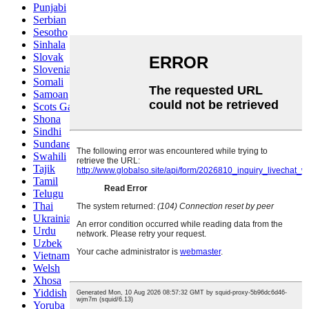
Punjabi
Serbian
Sesotho
Sinhala
Slovak
Slovenian
Somali
Samoan
Scots Gaelic
Shona
Sindhi
Sundanese
Swahili
Tajik
Tamil
Telugu
Thai
Ukrainian
Urdu
Uzbek
Vietnamese
Welsh
Xhosa
Yiddish
Yoruba