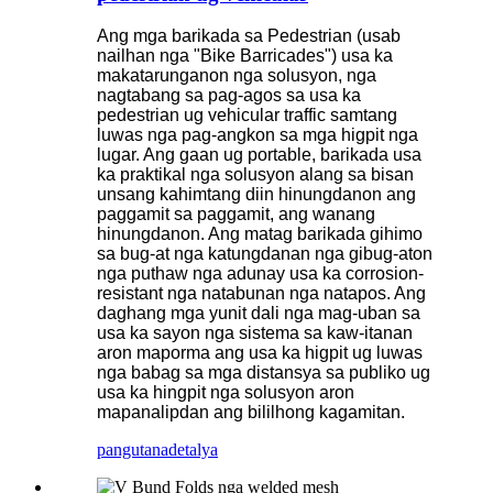
Ang mga barikada sa Pedestrian (usab
nailhan nga "Bike Barricades") usa ka
makatarunganon nga solusyon, nga
nagtabang sa pag-agos sa usa ka
pedestrian ug vehicular traffic samtang
luwas nga pag-angkon sa mga higpit nga
lugar. Ang gaan ug portable, barikada usa
ka praktikal nga solusyon alang sa bisan
unsang kahimtang diin hinungdanon ang
paggamit sa paggamit, ang wanang
hinungdanon. Ang matag barikada gihimo
sa bug-at nga katungdanan nga gibug-aton
nga puthaw nga adunay usa ka corrosion-
resistant nga natabunan nga natapos. Ang
daghang mga yunit dali nga mag-uban sa
usa ka sayon ​​nga sistema sa kaw-itanan
aron maporma ang usa ka higpit ug luwas
nga babag sa mga distansya sa publiko ug
usa ka hingpit nga solusyon aron
mapanalipdan ang bililhong kagamitan.
pangutana
detalya