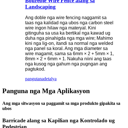
Boureble Wire Fence alang sa
Landscaping
Ang doble nga wire fencing naggamit sa
taas nga kalidad nga ubos nga carbon steel
wire ingon hilaw nga materyal. Kini
gitinguha sa usa ka bertikal nga kawad ug
duha nga pinahigda nga mga wire; Mahimo
kini nga lig-on, itandi sa normal nga welded
nga panel sa koral. Ang mga diameter sa
wire magamit, sama sa 6mm × 2 + 5mm × 1,
8mm × 2 + 6mm × 1. Nakuha niini ang taas
nga kusog nga gahum nga pugngan ang
pagtukod.
pangutana
detalya
Panguna nga Mga Aplikasyon
Ang mga sitwasyon sa paggamit sa mga produkto gipakita sa
ubos
Barricade alang sa Kapilian nga Kontrolado ug
Pedestrian