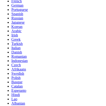
French
German
Portuguese
Spanish
Russian
Japanese
Korean
Arabic
Irish
Greek
Turkish
Italian
Danish
Romanian
Indonesian
Czech
Afrikaans
Swedish
Polish
Basque
Catalan
Esperanto
Hindi
Lao
Albanian