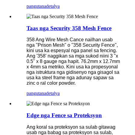
pangutana
detalya
Taas nga Security 358 Mesh Fence
358 Ang Wire Mesh Cance nailhan usab
nga "Prison Mesh" o "358 Security Fence",
kini usa ka espesyal nga panel sa fencing.
Ang '358' naggikan sa mga sukod niini 3 "x
0.5" x 8 gauge nga hapit. 76.2mm x 12.7mm
x 4mm sa metriko. Kini usa ka propesyonal
nga istruktura nga gidisenyo nga gisagol sa
usa ka steel frame nga adunay sapaw sa
zinc o ral color powder.
pangutana
detalya
Edge nga Fence sa Proteksyon
Ang koral sa proteksyon sa sulab gitawag
usab nga babag sa proteksyon sa sulab,