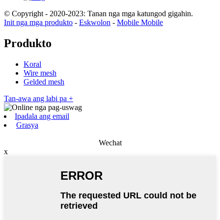
© Copyright - 2020-2023: Tanan nga mga katungod gigahin.
Init nga mga produkto
-
Eskwolon
-
Mobile Mobile
Produkto
Koral
Wire mesh
Gelded mesh
Tan-awa ang labi pa +
Ipadala ang email
Grasya
Wechat
x