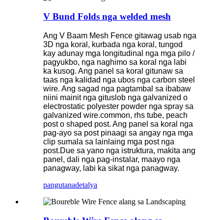
V Bund Folds nga welded mesh
Ang V Baam Mesh Fence gitawag usab nga
3D nga koral, kurbada nga koral, tungod
kay adunay mga longitudinal nga mga pilo /
pagyukbo, nga naghimo sa koral nga labi
ka kusog. Ang panel sa koral gitunaw sa
taas nga kalidad nga ubos nga carbon steel
wire. Ang sagad nga pagtambal sa ibabaw
niini mainit nga gituslob nga galvanized o
electrostatic polyester powder nga spray sa
galvanized wire.common, rhs tube, peach
post o shaped post. Ang panel sa koral nga
pag-ayo sa post pinaagi sa angay nga mga
clip sumala sa lainlaing mga post nga
post.Due sa yano nga istruktura, makita ang
panel, dali nga pag-instalar, maayo nga
panagway, labi ka sikat nga panagway.
pangutana
detalya