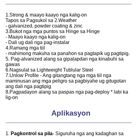
1.Strong & maayo kaayo nga kalig-on
Tapos sa Pagsukol sa 2.Weather
- galvanized, powder coating & zinc
3.Bukot nga mga puntos sa Hinge sa Hinge
- Maayo kaayo nga kalig-on
- Dali ug dali nga pag-instalar
4.Ramang mga tiil
- mahimong makuha sa panahon sa pagtapik ug pagtipig.
5. Pag-alvanized alang sa gipalapdan nga kinabuhi sa
gawas
6.Nagsulat sa Lightweight Tublular Steel
7.Unlow Profile - Ang gitangtang nga mga tiil nga
maminusan ang mga peligro sa pagbiyahe ug gitugotan
ang dali nga pagtipig
8.Pagpadayon alang sa paspas nga pag-deploy * labi ka
lig-on
Aplikasyon
1.
Pagkontrol sa pila
- Siguruha nga ang kadaghan sa