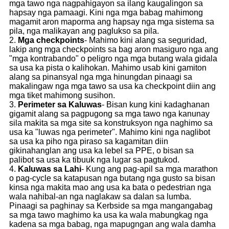
mga tawo nga nagpahigayon sa ilang kaugalingon sa
hapsay nga pamaagi. Kini nga mga babag mahimong
magamit aron maporma ang hapsay nga mga sistema sa
pila, nga malikayan ang paglukso sa pila.
2.
Mga checkpoints
- Mahimo kini alang sa seguridad,
lakip ang mga checkpoints sa bag aron masiguro nga ang
"mga kontrabando" o peligro nga mga butang wala gidala
sa usa ka pista o kalihokan. Mahimo usab kini gamiton
alang sa pinansyal nga mga hinungdan pinaagi sa
makalingaw nga mga tawo sa usa ka checkpoint diin ang
mga tiket mahimong susihon.
3.
Perimeter sa Kaluwas
- Bisan kung kini kadaghanan
gigamit alang sa pagpugong sa mga tawo nga kanunay
sila makita sa mga site sa konstruksyon nga naghimo sa
usa ka "luwas nga perimeter". Mahimo kini nga naglibot
sa usa ka piho nga piraso sa kagamitan diin
gikinahanglan ang usa ka lebel sa PPE, o bisan sa
palibot sa usa ka tibuuk nga lugar sa pagtukod.
4.
Kaluwas sa Lahi
- Kung ang pag-apil sa mga marathon
o pag-cycle sa katapusan nga butang nga gusto sa bisan
kinsa nga makita mao ang usa ka bata o pedestrian nga
wala nahibal-an nga naglakaw sa dalan sa lumba.
Pinaagi sa paghinay sa Kerbside sa mga mangangabag
sa mga tawo maghimo ka usa ka wala mabungkag nga
kadena sa mga babag, nga mapugngan ang wala damha