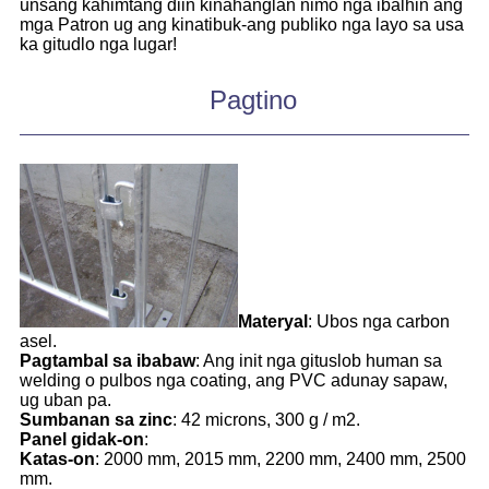
unsang kahimtang diin kinahanglan nimo nga ibalhin ang
mga Patron ug ang kinatibuk-ang publiko nga layo sa usa
ka gitudlo nga lugar!
Pagtino
Materyal
: Ubos nga carbon
asel.
Pagtambal sa ibabaw
: Ang init nga gituslob human sa
welding o pulbos nga coating, ang PVC adunay sapaw,
ug uban pa.
Sumbanan sa zinc
: 42 microns, 300 g / m2.
Panel gidak-on
:
Katas-on
: 2000 mm, 2015 mm, 2200 mm, 2400 mm, 2500
mm.