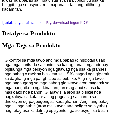
luwas nga babag sa mga distansya sa publiko ug usa ka
hingpit nga solusyon aron mapanalipdan ang bililhong
kagamitan.
Ipadala ang email sa amon
Pag-download ingon PDF
Detalye sa Produkto
Mga Tags sa Produkto
Gikontrol sa mga tawo ang mga babag (gihisgotan usab
nga mga barikada sa kontrol sa kadaghanan, nga adunay
pipila nga mga bersyon nga gitawag nga usa ka pranses
nga babag o rack sa bisikleta sa USA), sagad nga gigamit
sa daghang mga panghitabo sa publiko. Ang mga tawo
nga nagpugong sa mga babag gidisenyo aron magamit sa
mga panghitabo nga kinahanglan mag-abut sa usa ka
mas dako nga panon. Gilaraw sila aron sa pisikal nga
pagkaluya sa kalapasan ug pagdasig sa mando sa
direksyon ug pagpugong sa kadaghanan. Ang ilang patag
nga tiil nga bahin (aron malikayan ang peligro sa biyahe)
naghatag usa ka dali ug episyente nga solusyon sa bisan