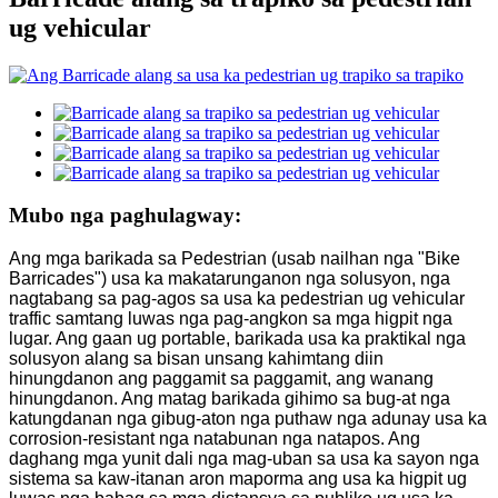
ug vehicular
Mubo nga paghulagway:
Ang mga barikada sa Pedestrian (usab nailhan nga "Bike
Barricades") usa ka makatarunganon nga solusyon, nga
nagtabang sa pag-agos sa usa ka pedestrian ug vehicular
traffic samtang luwas nga pag-angkon sa mga higpit nga
lugar. Ang gaan ug portable, barikada usa ka praktikal nga
solusyon alang sa bisan unsang kahimtang diin
hinungdanon ang paggamit sa paggamit, ang wanang
hinungdanon. Ang matag barikada gihimo sa bug-at nga
katungdanan nga gibug-aton nga puthaw nga adunay usa ka
corrosion-resistant nga natabunan nga natapos. Ang
daghang mga yunit dali nga mag-uban sa usa ka sayon ​​nga
sistema sa kaw-itanan aron maporma ang usa ka higpit ug