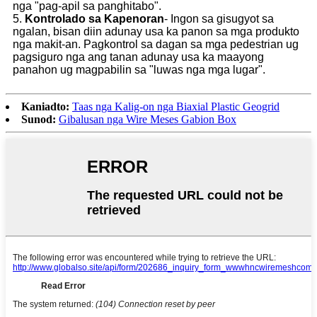
nga "pag-apil sa panghitabo".
5.
Kontrolado sa Kapenoran
- Ingon sa gisugyot sa
ngalan, bisan diin adunay usa ka panon sa mga produkto
nga makit-an. Pagkontrol sa dagan sa mga pedestrian ug
pagsiguro nga ang tanan adunay usa ka maayong
panahon ug magpabilin sa "luwas nga mga lugar".
Kaniadto:
Taas nga Kalig-on nga Biaxial Plastic Geogrid
Sunod:
Gibalusan nga Wire Meses Gabion Box