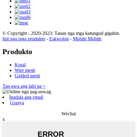
© Copyright - 2020-2023: Tanan nga mga katungod gigahin.
Init nga mga produkto
-
Eskwolon
-
Mobile Mobile
Produkto
Koral
Wire mesh
Gelded mesh
Tan-awa ang labi pa +
Ipadala ang email
Grasya
Wechat
x