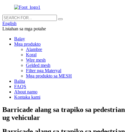
English
Listahan sa mga potahe
Balay
Mga produkto
Alambre
Koral
Wire mesh
Gelded mesh
Filter nga Materyal
Mga produkto sa MESH
Balita
FAQS
About namo
Kontaka kami
Barricade alang sa trapiko sa pedestrian
ug vehicular
Barricade alang sa trapiko sa pedestrian