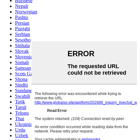
Burmese
Nepali
Norwegian
Pashto
Persian
Punjabi
Serbian
Sesotho
Sinhala
Slovak
Slovenian
Somali
Samoan
Scots Gaelic
Shona
Sindhi
Sundanese
Swahili
Tajik
Tamil
Telugu
Thai
Ukrainian
Urdu
Uzbek