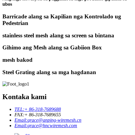
ubos
Barricade alang sa Kapilian nga Kontrolado ug
Pedestrian
stainless steel mesh alang sa screen sa bintana
Gihimo ang Mesh alang sa Gabiion Box
mesh bakod
Steel Grating alang sa mga hagdanan
Kontaka kami
TEL:
+ 86-318-7689688
FAX:
+ 86-318-7689655
Email:
grace@anping-wiremesh.cn
Email:
grace@hncwiremesh.com