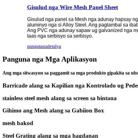
Gisulud nga Wire Mesh Panel Sheet
Gisulud nga panel sa Mesh nga adunay hapsay nga n
aluminyo nga si Alloy Steel. Ang pagtambal sa i
Ang PVC nga adunay sapaw ug galvanized nga mg
taas nga serbisyo sa serbisyo.
pangutana
detalya
Panguna nga Mga Aplikasyon
Ang mga sitwasyon sa paggamit sa mga produkto gipakita sa ub
Barricade alang sa Kapilian nga Kontrolado ug Pede
stainless steel mesh alang sa screen sa bintana
Gihimo ang Mesh alang sa Gabiion Box
mesh bakod
Steel Grating alang sa mga hagdanan