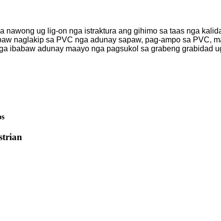
awong ug lig-on nga istraktura ang gihimo sa taas nga kalidad
babaw naglakip sa PVC nga adunay sapaw, pag-ampo sa PVC, mai
a ibabaw adunay maayo nga pagsukol sa grabeng grabidad ug
os
strian