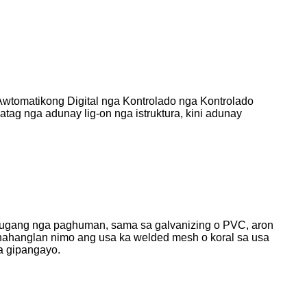
Awtomatikong Digital nga Kontrolado nga Kontrolado
ag nga adunay lig-on nga istruktura, kini adunay
g dugang nga paghuman, sama sa galvanizing o PVC, aron
inahanglan nimo ang usa ka welded mesh o koral sa usa
a gipangayo.