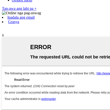
Gelded mesh
Tan-awa ang labi pa +
Ipadala ang email
Grasya
x