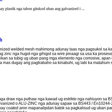
plastik nga tabon gitukod uban ang galvanized i ...
h
anized welded mesh mahimong adunay taas nga pagsukol sa ka
nc nga hugot nga gihigot sa wire pinaagi sa usa ka proseso sa
gikan sa tubig ug uban pang mga elemento nga corrosive, apa
a mas dugay ang pagtrabaho sa kinabuhi, ug labi ka matahum sa
a draw nga puthaw nga kawad ug estrikto nga nahiuyon sa BS1
 Galvanized o ALU-ZINC nga adunay sapaw sa BS443 / En10244-2
y coated aron mapanalipdan batok sa pagkalisud ug uban pa