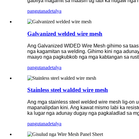
gabliya magamit sa maasin ug labi ka hugaw nga 
pangutana
detalya
Galvanized welded wire mesh
Ang Galvanized WIDED Wire Mesh gihimo sa taas n
nga kagamitan sa welding. Gihimo kini nga adunay
maayo nga pagkubkob nga mga kabtangan sa rust
pangutana
detalya
Stainless steel walded wire mesh
Ang mga stainless steel welded wire mesh lig-on 
mapanalipdan kini. Ang kawat mismo labi ka resis
ka lugar nga adunay dugay nga pagkaladlad sa mg
pangutana
detalya