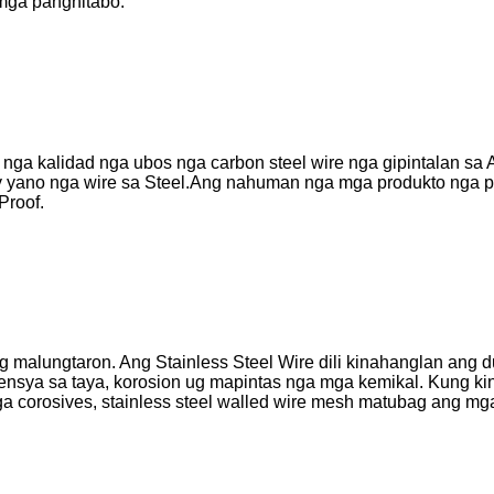
mga panghitabo.
ga kalidad nga ubos nga carbon steel wire nga gipintalan sa 
 yano nga wire sa Steel.Ang nahuman nga mga produkto nga pat
Proof.
ug malungtaron. Ang Stainless Steel Wire dili kinahanglan an
tensya sa taya, korosion ug mapintas nga mga kemikal. Kung k
a corosives, stainless steel walled wire mesh matubag ang mg