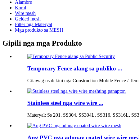
Alambre
Koral
Wire mesh
Gelded mesh
Filter nga Materyal
Mga produkto sa MESH
Gipili nga mga Produkto
Temporary Fence alang sa publiko ...
Gitawag usab kini nga Construction Mobile Fence / Tempo
Stainless steel nga wire wire ...
Materyal: Ss 201, SS304, SS304L, SS316, SS316L, SS34
Ang PVC nga adunay coated wire wire mes