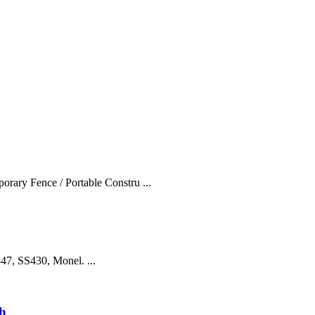
rary Fence / Portable Constru ...
7, SS430, Monel. ...
h