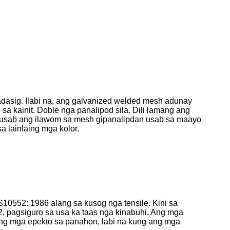
dasig. Ilabi na, ang galvanized welded mesh adunay
 kainit. Doble nga panalipod sila. Dili lamang ang
n usab ang ilawom sa mesh gipanalipdan usab sa maayo
 lainlaing mga kolor.
0552: 1986 alang sa kusog nga tensile. Kini sa
, pagsiguro sa usa ka taas nga kinabuhi. Ang mga
ng mga epekto sa panahon, labi na kung ang mga