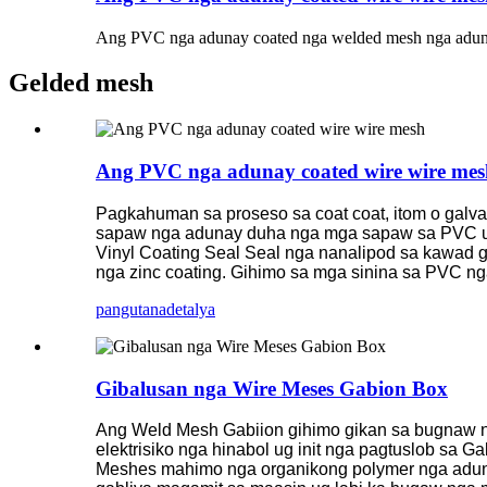
Ang PVC nga adunay coated nga welded mesh nga adunay 
Gelded mesh
Ang PVC nga adunay coated wire wire mes
Pagkahuman sa proseso sa coat coat, itom o galv
sapaw nga adunay duha nga mga sapaw sa PVC ug zi
Vinyl Coating Seal Seal nga nanalipod sa kawad 
nga zinc coating. Gihimo sa mga sinina sa PVC ng
pangutana
detalya
Gibalusan nga Wire Meses Gabion Box
Ang Weld Mesh Gabiion gihimo gikan sa bugnaw ng
elektrisiko nga hinabol ug init nga pagtuslob sa
Meshes mahimo nga organikong polymer nga aduna