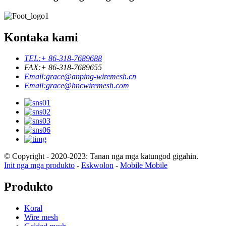
Kontaka kami
TEL:
+ 86-318-7689688
FAX:
+ 86-318-7689655
Email:
grace@anping-wiremesh.cn
Email:
grace@hncwiremesh.com
© Copyright - 2020-2023: Tanan nga mga katungod gigahin.
Init nga mga produkto
-
Eskwolon
-
Mobile Mobile
Produkto
Koral
Wire mesh