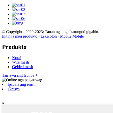
© Copyright - 2020-2023: Tanan nga mga katungod gigahin.
Init nga mga produkto
-
Eskwolon
-
Mobile Mobile
Produkto
Koral
Wire mesh
Gelded mesh
Tan-awa ang labi pa +
Ipadala ang email
Grasya
x