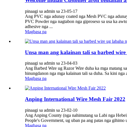
Welcome Indian Customer aron bisitahan 
pinaagi sa admin sa 23-05-17
Ang PVC nga adunay coated nga Mesh PVC nga adunay co
PVC Powder nga nagtabon nga giproseso sa usa ka awtoma
adhesive nga ...
Magbasa pa
Unsa man ang kalainan tali sa barbed wire
pinaagi sa admin sa 23-04-03
Ang Barbed Wire ug Razor Wire duha ka mga matang sa fe
hinungdanon nga mga kalainan tali sa duha. Sa kini nga a
Magbasa pa
Anping International Wire Mesh Fair 2022
pinaagi sa admin sa 23-02-10
Ang Anping County (nga nahimutang sa Labi nga Hebei)
People's Government, ug uban pa ang patas nga gihimo u
Magbasa pa