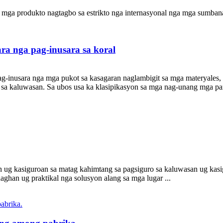
a produkto nagtagbo sa estrikto nga internasyonal nga mga sumbana
ra nga pag-inusara sa koral
-inusara nga mga pukot sa kasagaran naglambigit sa mga materyales, s
sa kaluwasan. Sa ubos usa ka klasipikasyon sa mga nag-unang mga par
 ug kasiguroan sa matag kahimtang sa pagsiguro sa kaluwasan ug kasig
han ug praktikal nga solusyon alang sa mga lugar ...