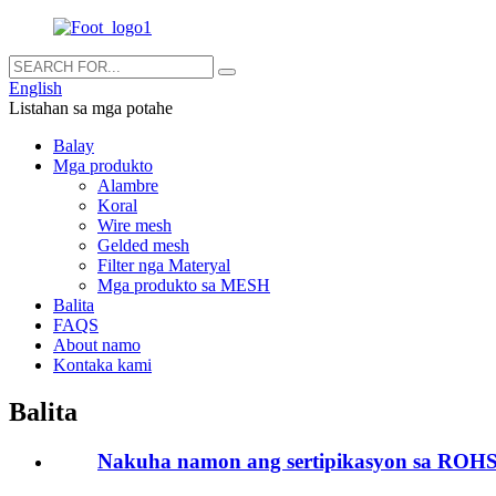
English
Listahan sa mga potahe
Balay
Mga produkto
Alambre
Koral
Wire mesh
Gelded mesh
Filter nga Materyal
Mga produkto sa MESH
Balita
FAQS
About namo
Kontaka kami
Balita
Nakuha namon ang sertipikasyon sa ROHS