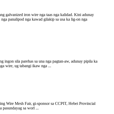
 galvanized iron wire nga taas nga kalidad. Kini adunay
nga panalipod nga kawad gilakip sa usa ka lig-on nga
 ingon sila parehas sa una nga pagtan-aw, adunay pipila ka
ga wire, ug tabangi ikaw nga ...
g Wire Mesh Fair, gi-sponsor sa CCPIT, Hebei Provincial
a pasundayag sa worl ...