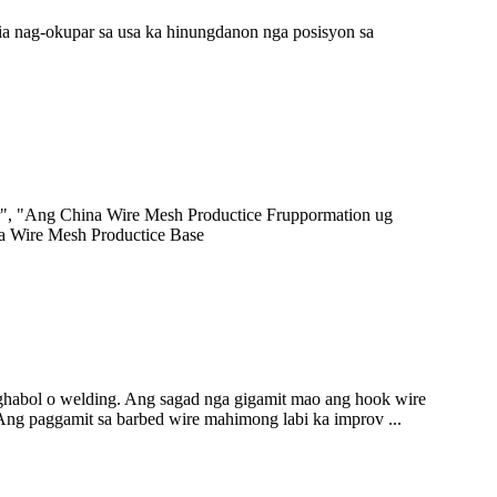
ia nag-okupar sa usa ka hinungdanon nga posisyon sa
er", "Ang China Wire Mesh Productice Fruppormation ug
na Wire Mesh Productice Base
ghabol o welding. Ang sagad nga gigamit mao ang hook wire
Ang paggamit sa barbed wire mahimong labi ka improv ...