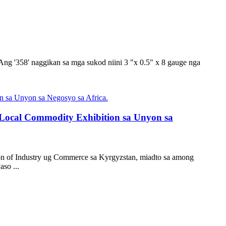
Ang '358' naggikan sa mga sukod niini 3 "x 0.5" x 8 gauge nga
 Local Commodity Exhibition sa Unyon sa
ion of Industry ug Commerce sa Kyrgyzstan, miadto sa among
so ...