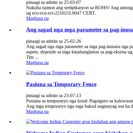
pinaagi sa admin sa 25-03-07
Nakuha namon ang sertipikasyon sa ROHS! Ang among mg
ug eco-ecu-ect-221021L0047 CERT.
Magbasa pa
Ang sagad nga mga parameter sa pag-inusa
pinaagi sa admin sa 25-02-26
Ang sagad nga mga parameter sa mga pag-inusara nga pag
aspeto, depende sa mga kinahanglanon sa pag-eksena ug 
Tim ...
Magbasa pa
Pasiuna sa Temporary Fence
pinaagi sa admin sa 23-07-13
Pasiuna sa temporaryo nga koral: Pagsiguro sa kaluwasan
Ang mga temporaryo nga mga bakod nagtanyag usa ka dag
Magbasa pa