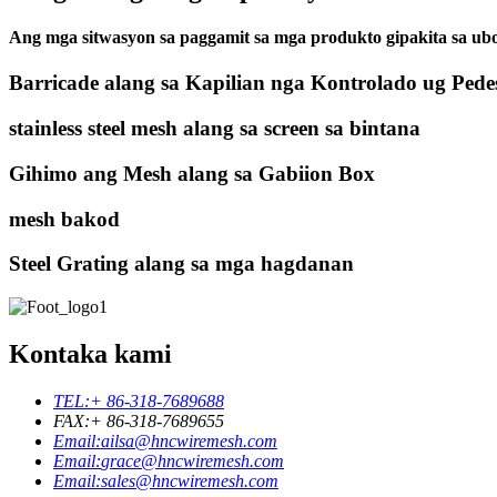
Ang mga sitwasyon sa paggamit sa mga produkto gipakita sa ub
Barricade alang sa Kapilian nga Kontrolado ug Pede
stainless steel mesh alang sa screen sa bintana
Gihimo ang Mesh alang sa Gabiion Box
mesh bakod
Steel Grating alang sa mga hagdanan
Kontaka kami
TEL:
+ 86-318-7689688
FAX:
+ 86-318-7689655
Email:
ailsa@hncwiremesh.com
Email:
grace@hncwiremesh.com
Email:
sales@hncwiremesh.com