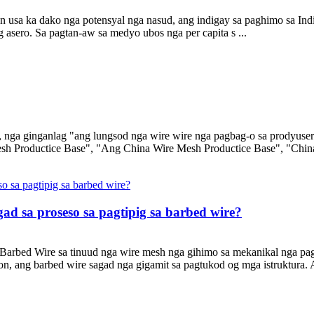
 usa ka dako nga potensyal nga nasud, ang indigay sa paghimo sa Ind
 asero. Sa pagtan-aw sa medyo ubos nga per capita s ...
, nga ginganlag "ang lungsod nga wire wire nga pagbag-o sa prodyus
 Mesh Productice Base", "Ang China Wire Mesh Productice Base", "Chi
d sa proseso sa pagtipig sa barbed wire?
Barbed Wire sa tinuud nga wire mesh nga gihimo sa mekanikal nga pa
n, ang barbed wire sagad nga gigamit sa pagtukod og mga istruktura. 