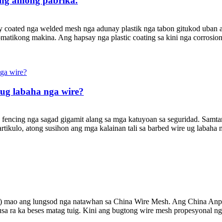
ang among pabrika.
ated nga welded mesh nga adunay plastik nga tabon gitukod uban ang
tikong makina. Ang hapsay nga plastic coating sa kini nga corrosion 
 ug labaha nga wire?
ncing nga sagad gigamit alang sa mga katuyoan sa seguridad. Samtang
rtikulo, atong susihon ang mga kalainan tali sa barbed wire ug labaha n
 mao ang lungsod nga natawhan sa China Wire Mesh. Ang China Anpin
sa ra ka beses matag tuig. Kini ang bugtong wire mesh propesyonal ng