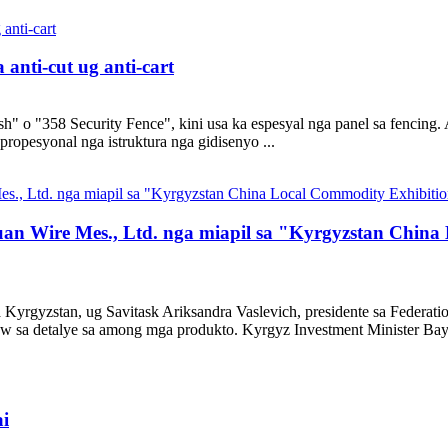
anti-cut ug anti-cart
 o "358 Security Fence", kini usa ka espesyal nga panel sa fencing. 
ropesyonal nga istruktura nga gidisenyo ...
uan Wire Mes., Ltd. nga miapil sa "Kyrgyzstan China
Kyrgyzstan, ug Savitask Ariksandra Vaslevich, presidente sa Federat
w sa detalye sa among mga produkto. Kyrgyz Investment Minister Baya
i