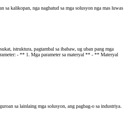
n sa kalikopan, nga naghatud sa mga solusyon nga mas luwas
ukat, istruktura, pagtambal sa ibabaw, ug uban pang mga
ameter: - ** 1. Mga parameter sa materyal ** - ** Materyal
uroan sa lainlaing mga solusyon, ang pagbag-o sa industriya.