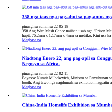
358 nga taas nga pag-abut sa pag-antus nga 
pinaagi sa admin sa 22-05-18
358 Ang Wire Mesh Cance nailhan usab nga "Prison Mesh"
hapit. 76.2mm x 12.7mm x 4mm sa metriko. Kini usa ka p
Magbasa pa
Niadtong Enero 22, ang pag-apil sa Congg
Negosyo sa Africa.
pinaagi sa admin sa 22-02-11
Bayasov Nuratir Milbekevich, Ministro sa Pamuhunan sa 
booth. Ang tawo nga nagdumala sa exhibition nagpatin-a
Magbasa pa
China-India Homelife Exhibition sa Mumba