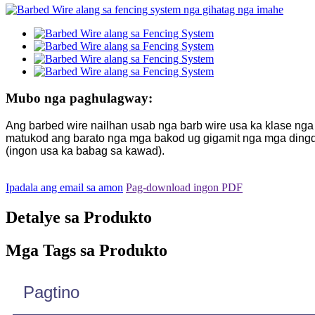
Mubo nga paghulagway:
Ang barbed wire nailhan usab nga barb wire usa ka klase nga
matukod ang barato nga mga bakod ug gigamit nga mga dingdi
(ingon usa ka babag sa kawad).
Ipadala ang email sa amon
Pag-download ingon PDF
Detalye sa Produkto
Mga Tags sa Produkto
Pagtino