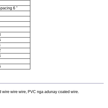
pacing 6 "
3
6
3
2
4
6
d wire wire wire, PVC nga adunay coated wire.