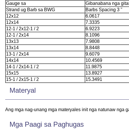
Gauge sa
Gibanabana nga gitas
Strand ug Barb sa BWG
Barbs Spacing 3 "
12x12
6.0617
12x14
7.3335
12-1 / 2x12-1 / 2
6.9223
12-1 / 2x14
8.1096
13x13
7.9808
13x14
8.8448
13-1 / 2x14
9.6079
14x14
10.4569
14-1 / 2x14-1 / 2
11.9875
15x15
13.8927
15-1 / 2x15-1 / 2
15.3491
Materyal
Ang mga nag-unang mga materyales init nga natunaw nga galv
Mga Paagi sa Paghugas