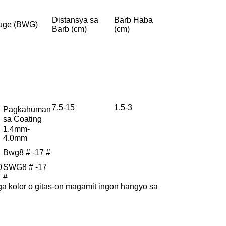
Distansya sa
Barb Haba
auge (BWG)
Barb (cm)
(cm)
7.5-15
1.5-3
Pagkahuman
sa Coating
1.4mm-
4.0mm
Bwg8 # -17 #
0
SWG8 # -17
#
ga kolor o gitas-on magamit ingon hangyo sa