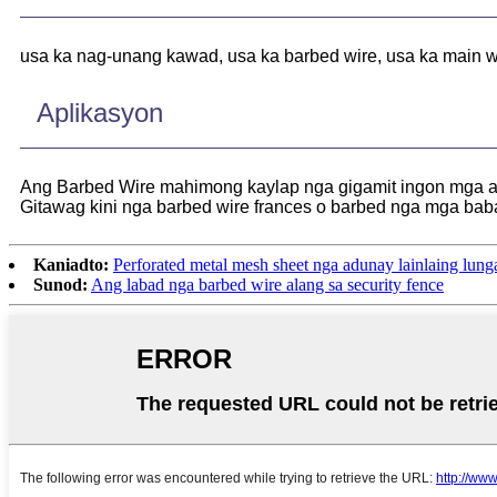
usa ka nag-unang kawad, usa ka barbed wire, usa ka main wi
Aplikasyon
Ang Barbed Wire mahimong kaylap nga gigamit ingon mga ac
Gitawag kini nga barbed wire frances o barbed nga mga baba
Kaniadto:
Perforated metal mesh sheet nga adunay lainlaing lung
Sunod:
Ang labad nga barbed wire alang sa security fence