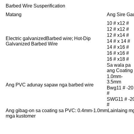
Barbed Wire Susperification
Matang
Ang Sire G
10 # x12 #
12 # x12 #
12 # x14 #
Electric galvanized
Barbed wire; Hot-Dip
14 # x 14 #
Galvanized Barbed Wire
14 # x16 #
16 # x16 #
16 # x18 #
Sa wala pa
ang Coating
1.0mm-
3.5mm
Ang PVC adunay sapaw nga barbed wire
Bwg11 # -20
#
SWG11 # -2
#
Ang gibag-on sa coating sa PVC: 0.4mm-1.0mm
Lainlaing m
mga kustomer