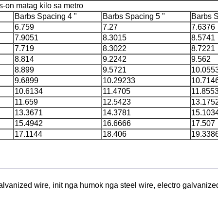
-on matag kilo sa metro
Barbs Spacing 4 "
Barbs Spacing 5 "
Barbs S
6.759
7.27
7.6376
7.9051
8.3015
8.5741
7.719
8.3022
8.7221
8.814
9.2242
9.562
8.899
9.5721
10.055
9.6899
10.29233
10.714
10.6134
11.4705
11.855
11.659
12.5423
13.175
13.3671
14.3781
15.103
15.4942
16.6666
17.507
17.1144
18.406
19.338
anized wire, init nga humok nga steel wire, electro galvanize