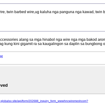
re, twin barbed wire,
ug kaluha nga panguna nga kawad, twin b
cessories alang sa mga hinabol nga wire nga mga bakod aron
g kung kini gigamit ra sa kaugalingon sa daplin sa bungbong 
ag