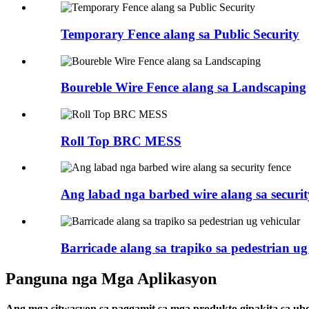
Temporary Fence alang sa Public Security
Boureble Wire Fence alang sa Landscaping
Roll Top BRC MESS
Ang labad nga barbed wire alang sa securit
Barricade alang sa trapiko sa pedestrian ug
Panguna nga Mga Aplikasyon
Ang mga sitwasyon sa paggamit sa mga produkto gipakita sa ub