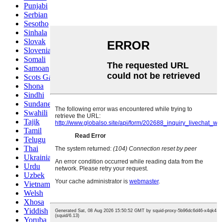
Punjabi
Serbian
Sesotho
Sinhala
Slovak
Slovenian
Somali
Samoan
Scots Gaelic
Shona
Sindhi
Sundanese
Swahili
Tajik
Tamil
Telugu
Thai
Ukrainian
Urdu
Uzbek
Vietnamese
Welsh
Xhosa
Yiddish
Yoruba