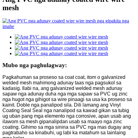
mesh
Mubo nga paghulagway:
Pagkahuman sa proseso sa coat coat, itom o galvanized
welded mesh mahimong adunay taas nga pagsukol sa
kadasig. Ilabi na, ang galvanized welded mesh adunay
sapaw nga adunay duha nga mga sapaw sa PVC ug zinc
nga hugot nga gihigot sa wire pinaagi sa usa ka proseso sa
kainit. Doble nga panalipod sila. Dili lamang ang Vinyl
Coating Seal Seal nga nanalipod sa kawad gikan sa tubig
ug uban pang mga elemento nga corrosive, apan usab ang
ilawom sa mesh gipanalipdan usab sa maayo nga zinc
coating. Gihimo sa mga sinina sa PVC nga mas dugay ang
pagtrabaho sa kinabuhi, ug labi ka matahum sa lainlaing