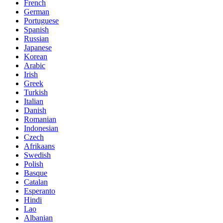
French
German
Portuguese
Spanish
Russian
Japanese
Korean
Arabic
Irish
Greek
Turkish
Italian
Danish
Romanian
Indonesian
Czech
Afrikaans
Swedish
Polish
Basque
Catalan
Esperanto
Hindi
Lao
Albanian