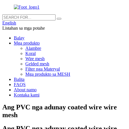
English
Listahan sa mga potahe
Balay
Mga produkto
Alambre
Koral
Wire mesh
Gelded mesh
Filter nga Materyal
Mga produkto sa MESH
Balita
FAQS
About namo
Kontaka kami
Ang PVC nga adunay coated wire wire
mesh
Ang PVC nga adunay coated wire wire