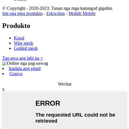
© Copyright - 2020-2023: Tanan nga mga katungod gigahin.
Init nga mga produkto
-
Eskwolon
-
Mobile Mobile
Produkto
Koral
Wire mesh
Gelded mesh
Tan-awa ang labi pa +
Ipadala ang email
Grasya
Wechat
x