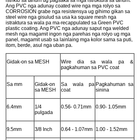
istrikto sa tanum ug pagsaka sa mga istruktura sa tanum.
Ang PVC nga adunay coated wire nga mga rolyo sa
CORROSION grabe nga resistensya ug gihimo gikan sa
steel wire nga gisulud sa usa ka square mesh nga
istraktura sa wala pa ma-recappulated sa Green PVC
plastic coating. Ang PVC nga adunay saput nga welded
mesh nga magamit ingon nga parehas nga rolyo ug mga
panel, magamit usab sa lainlaing mga kolor sama sa puti,
itom, berde, asul nga uban pa.
Gidak-on sa MESH
Wire dia sa wala pa &
pagkahuman sa PVC coat
Sa mm
Gidak-on
Sa wala pa
Pagkahuman sa
sa MESH
coat
sinina
6.4mm
1/4
0.56- 0.71mm
0.90- 1.05mm
pulgada
9.5mm
3/8 Inch
0.64 - 1.07mm
1.00 - 1.52mm