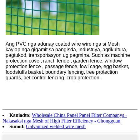
Ang PVC nga adunay coated wire wire nga si Mesh
kaylap nga gigamit sa pangisda, industriya, agrikultura,
pagtukod, transportasyon ug pagmina. Such as machine
protection cover, ranch fender, garden fence, window
protection fence , passage fence, fowl cage, egg basket,
foodstuffs basket, boundary fencing, tree protection
guards, pet control fencing, crop protection.
Kaniadto:
Wholesale China Panel Panel Filter Companys -
Nakasaksi nga Mesh of High Filter Efficiency - Chongguan
Sunod:
Galvanized welded wire mesh