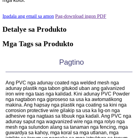
mga kolor.
Ipadala ang email sa amon
Pag-download ingon PDF
Detalye sa Produkto
Mga Tags sa Produkto
Pagtino
Ang PVC nga adunay coated nga welded mesh nga
adunay plastik nga tabon gitukod uban ang galvanized
iron wire nga taas nga kalidad. Kini adunay PVC Powder
nga nagtabon nga giproseso sa usa ka awtomatikong
makina. Ang hapsay nga plastik nga coating sa kini nga
corrosion protective wire gilakip sa usa ka lig-on nga
adhesive nga nagtaas sa tibuuk nga kadali. Ang PVC nga
adunay saput nga wagvanized wire nga mga rolyo nga
mesh nga sulundon alang sa tanaman nga fencing, mga
guwardya sa kahoy, mga koral sa mga utlanan, mga