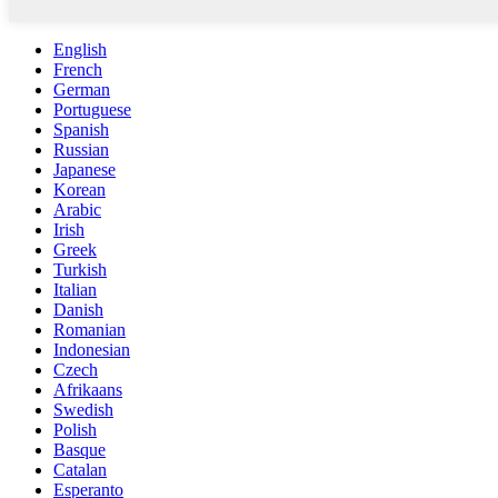
English
French
German
Portuguese
Spanish
Russian
Japanese
Korean
Arabic
Irish
Greek
Turkish
Italian
Danish
Romanian
Indonesian
Czech
Afrikaans
Swedish
Polish
Basque
Catalan
Esperanto