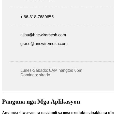
+ 86-318-7689655
ailsa@hncwiremesh.com
grace@hncwiremesh.com
Lunes-Sabado: 8AM hangtod 6pm
Domingo: sirado
Panguna nga Mga Aplikasyon
Ang mga sitwasyon sa paggamit sa mga produkto gipakita sa ub