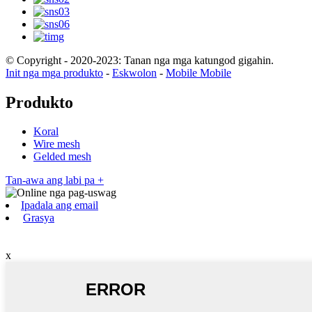
© Copyright - 2020-2023: Tanan nga mga katungod gigahin.
Init nga mga produkto
-
Eskwolon
-
Mobile Mobile
Produkto
Koral
Wire mesh
Gelded mesh
Tan-awa ang labi pa +
Ipadala ang email
Grasya
x