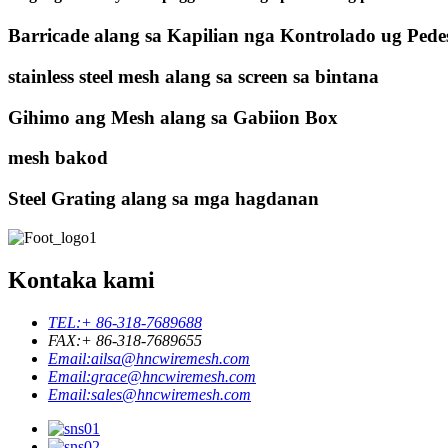
Barricade alang sa Kapilian nga Kontrolado ug Pede
stainless steel mesh alang sa screen sa bintana
Gihimo ang Mesh alang sa Gabiion Box
mesh bakod
Steel Grating alang sa mga hagdanan
Kontaka kami
TEL:
+ 86-318-7689688
FAX:
+ 86-318-7689655
Email:
ailsa@hncwiremesh.com
Email:
grace@hncwiremesh.com
Email:
sales@hncwiremesh.com