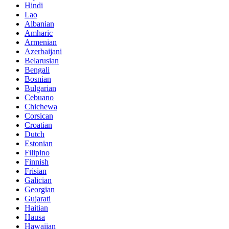
Hindi
Lao
Albanian
Amharic
Armenian
Azerbaijani
Belarusian
Bengali
Bosnian
Bulgarian
Cebuano
Chichewa
Corsican
Croatian
Dutch
Estonian
Filipino
Finnish
Frisian
Galician
Georgian
Gujarati
Haitian
Hausa
Hawaiian